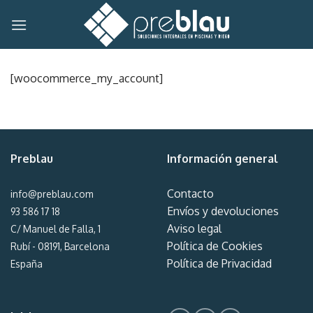
Skip
to
content
[woocommerce_my_account]
Preblau
Información general
Contacto
info@preblau.com
Envíos y devoluciones
93 586 17 18
Aviso legal
C/ Manuel de Falla, 1
Política de Cookies
Rubí - 08191, Barcelona
Política de Privacidad
España