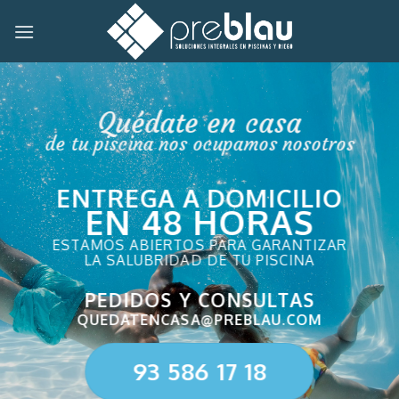
Skip
to
content
Quédate en casa
de tu piscina nos ocupamos nosotros
ENTREGA A DOMICILIO
EN 48 HORAS
ESTAMOS ABIERTOS PARA GARANTIZAR
LA SALUBRIDAD DE TU PISCINA
PEDIDOS Y CONSULTAS
QUEDATENCASA@PREBLAU.COM
93 586 17 18